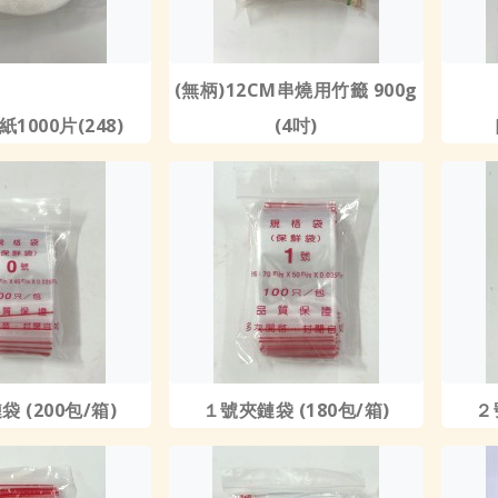
(無柄)12CM串燒用竹籤 900g
1000片(248)
(4吋)
 (200包/箱)
１號夾鏈袋 (180包/箱)
２