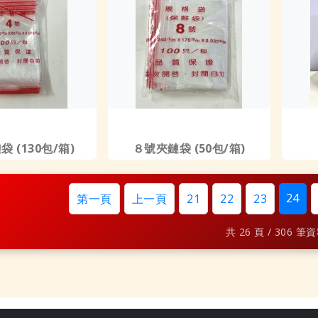
 (130包/箱)
８號夾鏈袋 (50包/箱)
24
第一頁
上一頁
21
22
23
共 26 頁 / 306 筆