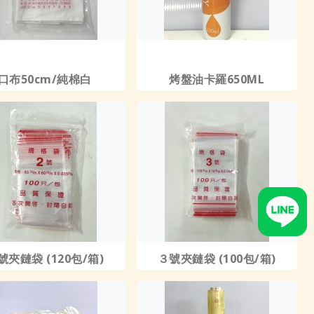
口布50cm/純棉白
烤盤油卡羅650ML
號夾鏈袋 (120包/箱)
３號夾鏈袋 (100包/箱)