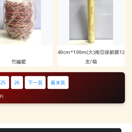
40cm*100m(大)南亞保鮮膜12
竹編籃
支/箱
25
26
下一頁
最末頁
資料