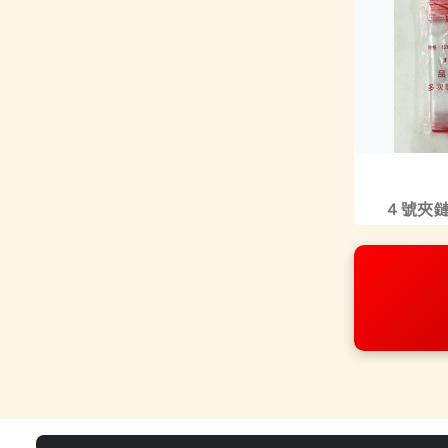
４號夾鏈袋