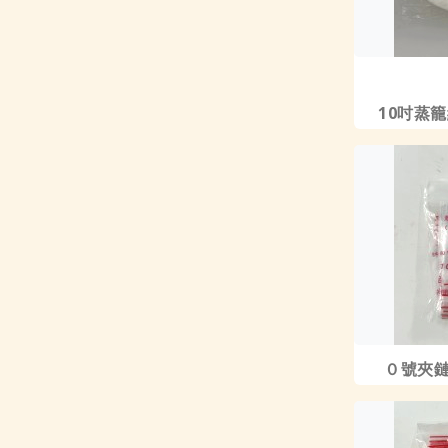
10吋蒸籠紙
０號夾鏈袋