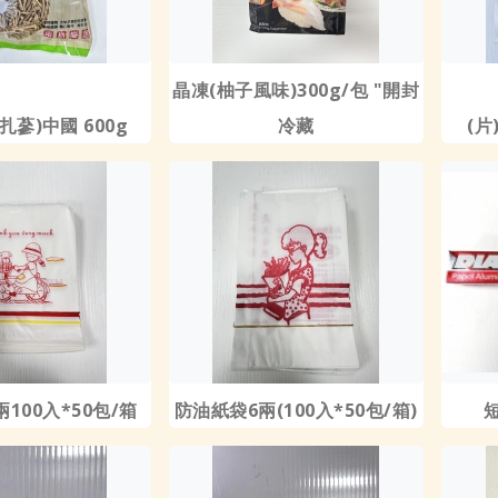
晶凍(柚子風味)300g/包 "開封
扎蔘)中國 600g
冷藏
(片
100入*50包/箱
防油紙袋6兩(100入*50包/箱)
短