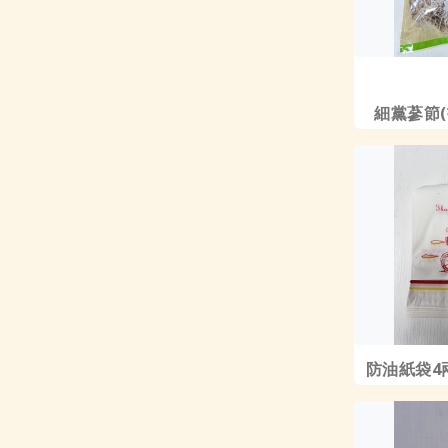
細黨蔘節(
防油紙袋4兩