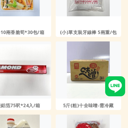
)10兩香脆筍*30包/箱
(小)單支裝牙線棒 5兩重/包
鋁箔75呎*24入/箱
5斤(粗)十全味噌-需冷藏