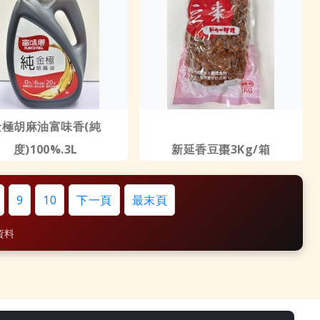
金極胡麻油富味香(純
度)100%.3L
新延香豆棗3Kg/箱
9
10
下一頁
最末頁
筆資料