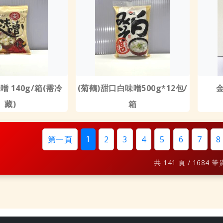
噌 140g/箱(需冷
(菊鶴)甜口白味噌500g*12包/
藏)
箱
1
第一頁
2
3
4
5
6
7
8
共 141 頁 / 1684 