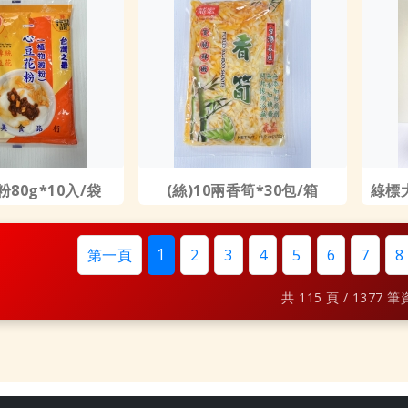
80g*10入/袋
(絲)10兩香筍*30包/箱
綠標
1
第一頁
2
3
4
5
6
7
8
共 115 頁 / 1377 