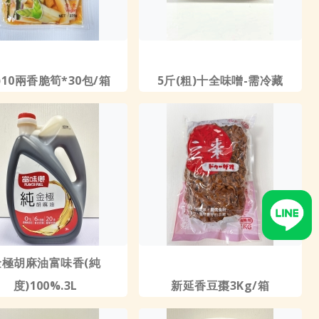
)10兩香脆筍*30包/箱
5斤(粗)十全味噌-需冷藏
金極胡麻油富味香(純
度)100%.3L
新延香豆棗3Kg/箱