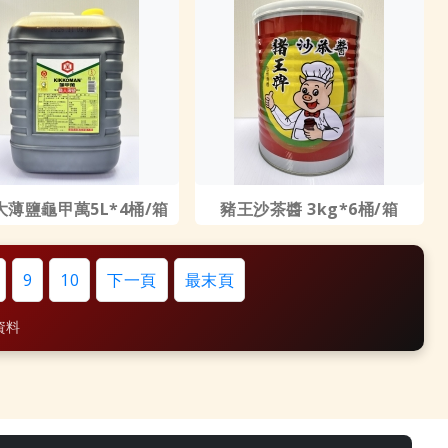
大薄鹽龜甲萬5L*4桶/箱
豬王沙茶醬 3kg*6桶/箱
9
10
下一頁
最末頁
筆資料