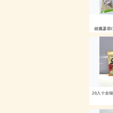
細黨蔘節(
20入十全味