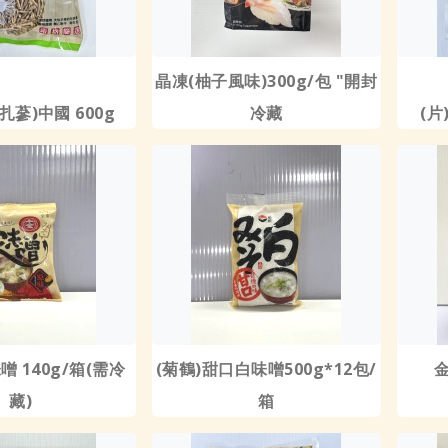
晶凍(柚子風味)300g/包 "開封
扎蔘)中國 600g
冷藏
(片
噌 140g/箱(需冷
(菊鶴)甜口白味噌500g*12包/
藏)
箱